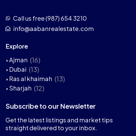
Call us free (987) 654 3210
info@aabanrealestate.com
Explore
(16)
Ajman
(13)
Dubai
(13)
Ras al khaimah
(12)
Sharjah
Subscribe to our Newsletter
Get the latest listings and market tips
straight delivered to your inbox.