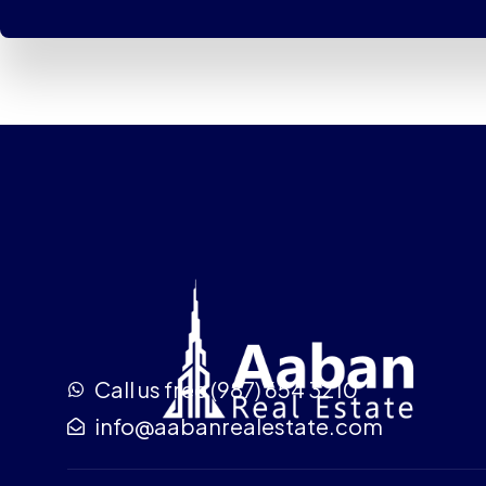
Call us free (987) 654 3210
info@aabanrealestate.com