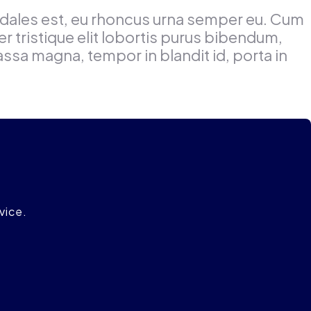
odales est, eu rhoncus urna semper eu. Cum
r tristique elit lobortis purus bibendum,
assa magna, tempor in blandit id, porta in
vice.