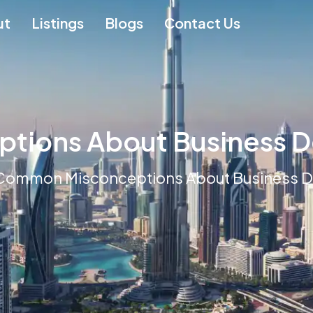
ut
Listings
Blogs
Contact Us
tions About Business 
 Common Misconceptions About Business 