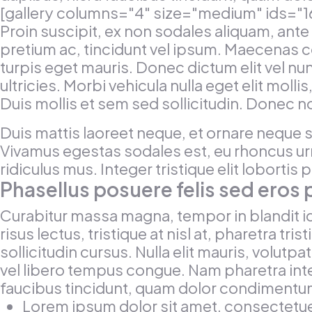
[gallery columns="4" size="medium" ids="16
Proin suscipit, ex non sodales aliquam, ante 
pretium ac, tincidunt vel ipsum. Maecenas c
turpis eget mauris. Donec dictum elit vel nun
ultricies. Morbi vehicula nulla eget elit moll
Duis mollis et sem sed sollicitudin. Donec n
Duis mattis laoreet neque, et ornare neque s
Vivamus egestas sodales est, eu rhoncus ur
ridiculus mus. Integer tristique elit loborti
Phasellus posuere felis sed eros p
Curabitur massa magna, tempor in blandit id, 
risus lectus, tristique at nisl at, pharetra tr
sollicitudin cursus. Nulla elit mauris, volutpa
vel libero tempus congue. Nam pharetra inte
faucibus tincidunt, quam dolor condimentum m
Lorem ipsum dolor sit amet, consectetuer