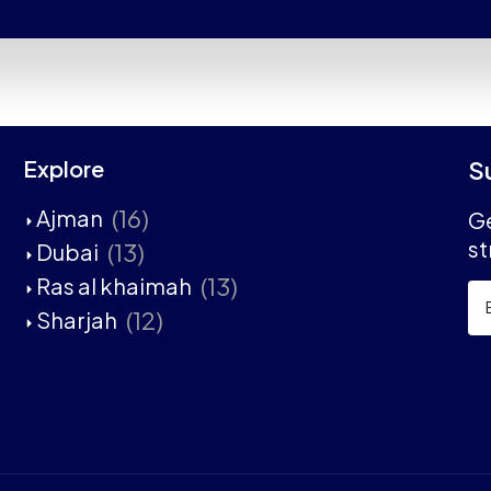
Explore
S
(16)
Ajman
Ge
st
(13)
Dubai
(13)
Ras al khaimah
(12)
Sharjah