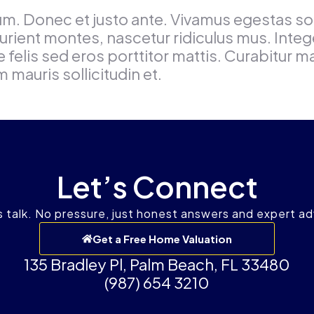
ium. Donec et justo ante. Vivamus egestas s
rient montes, nascetur ridiculus mus. Intege
felis sed eros porttitor mattis. Curabitur m
m mauris sollicitudin et.
Let’s Connect
s talk. No pressure, just honest answers and expert ad
Get a Free Home Valuation
135 Bradley Pl, Palm Beach, FL 33480
(987) 654 3210