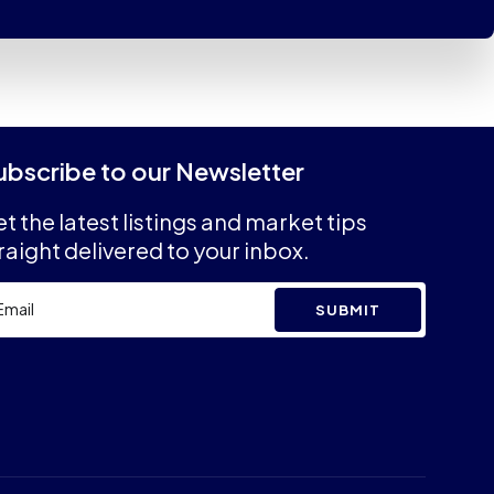
ubscribe to our Newsletter
t the latest listings and market tips
raight delivered to your inbox.
SUBMIT