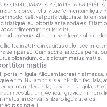
150,16140,16139,16147,16149,16153,16161,16
mauris laoreet felis, vitae fermentum ligula 
ommodo, velit vel porta vulputate, lorem se
c tristique, eu lobortis ante sodales. Etiam p
is, at condimentum est feugiat.
on odio neque. Aliquam hendrerit sollicitudi
ollicitudin at. Proin sagittis dolor sed mi e
na semper eu. Cum sociis natoque penatibus
s purus bibendum, quis dictum metus mattis.
orttitor mattis
porta in ligula. Aliquam laoreet nisl massa, a
istique enim. Nullam this is a link nibh facili
t eu varius malesuada, pulvinar eu ligula. Ut e
rdum vestibulum. Aenean gravida mi non aliqu
etus, in convallis libero ligula ut eros.
 adipiscing elit.