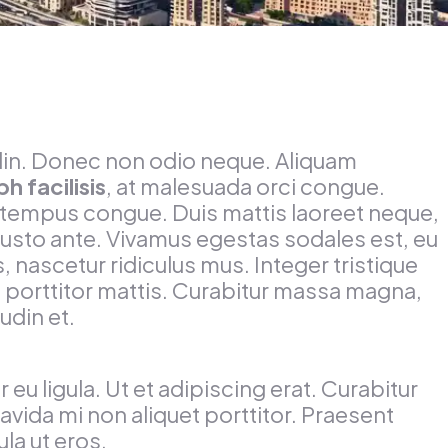
tudin. Donec non odio neque. Aliquam
h facilisis
, at malesuada orci congue.
 tempus congue. Duis mattis laoreet neque,
 justo ante. Vivamus egestas sodales est, eu
nascetur ridiculus mus. Integer tristique
s porttitor mattis. Curabitur massa magna,
udin et.
 eu ligula. Ut et adipiscing erat. Curabitur
vida mi non aliquet porttitor. Praesent
la ut eros.