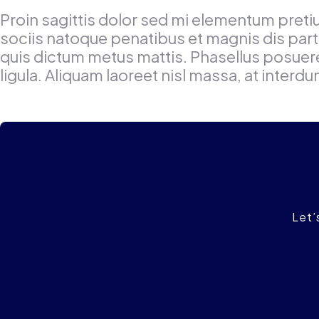
Proin sagittis dolor sed mi elementum pret
sociis natoque penatibus et magnis dis partu
quis dictum metus mattis. Phasellus posuere 
ligula. Aliquam laoreet nisl massa, at interdu
Let’