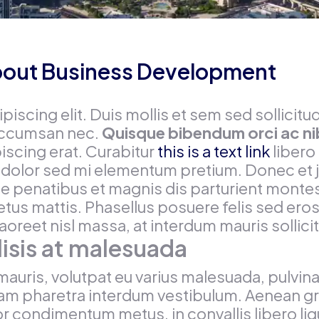
out Business Development
piscing elit. Duis mollis et sem sed sollici
i accumsan nec.
Quisque bibendum orci ac nib
piscing erat. Curabitur
this is a text link
libero
tis dolor sed mi elementum pretium. Donec et
penatibus et magnis dis parturient montes, 
etus mattis. Phasellus posuere felis sed ero
laoreet nisl massa, at interdum mauris sollicit
ilisis at malesuada
mauris, volutpat eu varius malesuada, pulvinar
am pharetra interdum vestibulum. Aenean gra
r condimentum metus, in convallis libero ligu