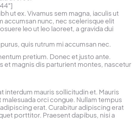
144"]
nibh ut ex. Vivamus sem magna, iaculis ut
m accumsan nunc, nec scelerisque elit
osuere leo ut leo laoreet, a gravida dui
n purus, quis rutrum mi accumsan nec.
lementum pretium. Donec et justo ante.
 et magnis dis parturient montes, nascetur
t interdum mauris sollicitudin et. Mauris
sis, at malesuada orci congue. Nullam tempus
t adipiscing erat. Curabitur adipiscing erat
et porttitor. Praesent dapibus, nisi a