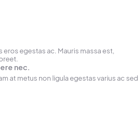
is eros egestas ac. Mauris massa est,
oreet.
uere nec.
am at metus non ligula egestas varius ac sed