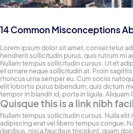
14 Common Misconceptions Ab
Lorem ipsum dolor sit amet, consectetur adi
hendrerit sollicitudin purus, quis rutrum m
Nullam tempus sollicitudin cursus. Ut et adi
et ornare neque sollicitudin at. Proin sagit
rhoncus urna semper eu. Cum sociis natoque 
elit lobortis purus bibendum, quis dictum m
tempor in blandit id, porta in ligula. Aliquam 
Quisque this is a link nibh fac
Nullam tempus sollicitudin cursus. Nulla elit 
adipiscing erat vel libero tempus congue. N
dapibus, nisi a faucibus tincidunt, quam dolo