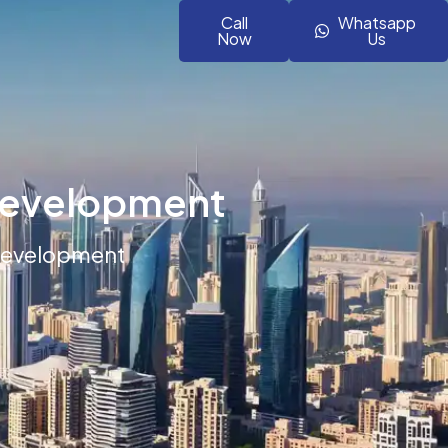
Call
Whatsapp
Now
Us
Development
Development