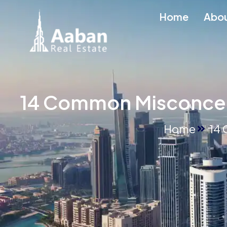
Home
Abo
14 Common Misconcep
Home
14